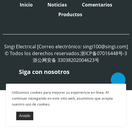
Inicio
Noticias
Comentarios
Productos
Singi Electrical [Correo electrónico: singi100@singi.com]
© Todos los derechos reservados.浙ICP备07016448号-3
浙公网安备 33038202004623号
Siga con nosotros
Utilizamos cookies para mejorar su experiencia en línea. Al
continuar navegando en este sitio web, asumimos que acepta
nuestro uso de cookies.