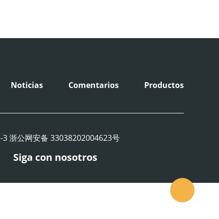
Noticias
Comentarios
Productos
16448号-3 浙公网安备 33038202004623号
Siga con nosotros