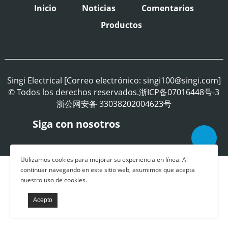
Inicio
Noticias
Comentarios
Productos
Singi Electrical [Correo electrónico: singi100@singi.com]
© Todos los derechos reservados.浙ICP备07016448号-3
浙公网安备 33038202004623号
Siga con nosotros
Utilizamos cookies para mejorar su experiencia en línea. Al
continuar navegando en este sitio web, asumimos que acepta
nuestro uso de cookies.