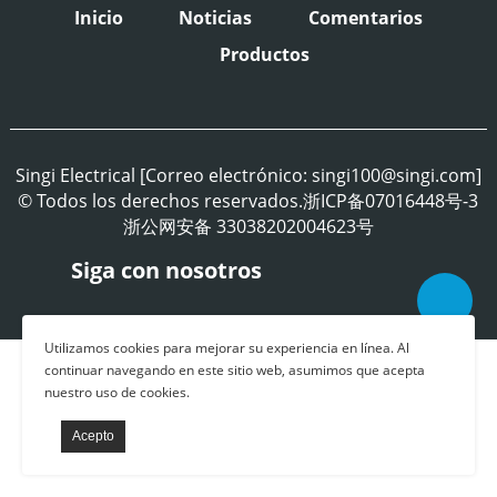
Inicio
Noticias
Comentarios
Productos
Singi Electrical [Correo electrónico: singi100@singi.com]
© Todos los derechos reservados.浙ICP备07016448号-3
浙公网安备 33038202004623号
Siga con nosotros
Utilizamos cookies para mejorar su experiencia en línea. Al
continuar navegando en este sitio web, asumimos que acepta
nuestro uso de cookies.