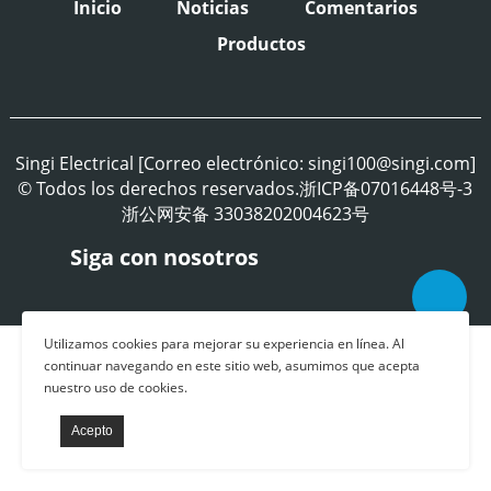
Inicio
Noticias
Comentarios
Productos
Singi Electrical [Correo electrónico: singi100@singi.com]
© Todos los derechos reservados.浙ICP备07016448号-3
浙公网安备 33038202004623号
Siga con nosotros
Utilizamos cookies para mejorar su experiencia en línea. Al
continuar navegando en este sitio web, asumimos que acepta
nuestro uso de cookies.